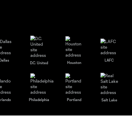
Dallas
LAFC
Houston
D.C. United
rlando
Philadelphia
Portland
Salt Lake