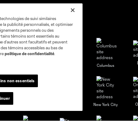
technologies de suivi similaires
e la publicité personnalisés, et optimiser
seignements personnels ou des
rtains témoins sont essentiels au
e d’autres sont facultatifs et peuvent
s des témoins accessibles au bas de
tre
politique de confidentialité
.
go
Cincinnati
Colorado
Columbus
ins non essentiels
inuer
al
Nashville
O
New England
New York City