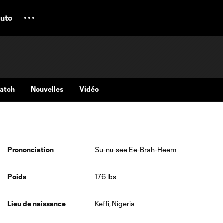
uto
Match
Nouvelles
Vidéo
Prononciation
Su-nu-see Ee-Brah-Heem
Poids
176 lbs
Lieu de naissance
Keffi, Nigeria