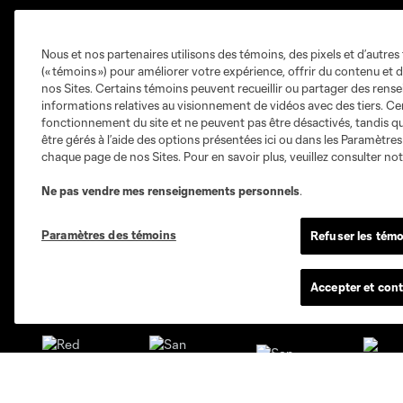
Nous et nos partenaires utilisons des témoins, des pixels et d’autres 
Sites des clubs
(« témoins ») pour améliorer votre expérience, offrir du contenu et d
nos Sites. Certains témoins peuvent recueillir ou partager des ren
informations relatives au visionnement de vidéos avec des tiers. Ce
fonctionnement du site et ne peuvent pas être désactivés, tandis qu
être gérés à l’aide des options présentées ici ou dans les Paramètre
chaque page de nos Sites. Pour en savoir plus, veuillez consulter no
Austin
Ne pas vendre mes renseignements personnels
.
Atlanta
Charlotte
Chica
Paramètres des témoins
Refuser les témo
Accepter et cont
Miami
Minnesota
Montre
LA Galaxy