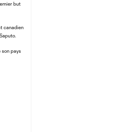
remier but
at canadien
 Saputo.
é son pays