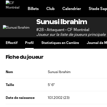
TENT
Billets
Club
Calendrier
Stade Sap
Sunusi Ibrahim
#28 • Attaquant • CF Montréal
Joueur sur la liste de joueurs principale
Effectif
Profil
Statistiques en Carrière
Journal de 
Fiche du joueur
Nom
Sunusi Ibrahim
Taille
5' 6"
Date de naissance
10.1.2002 (23)