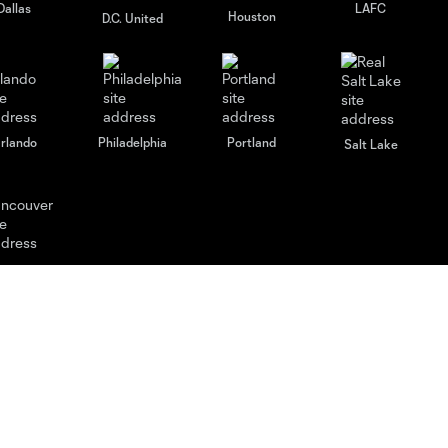
Dallas
LAFC
Houston
D.C. United
rlando
Philadelphia
Portland
Salt Lake
ncouver
Legal
Rapport sur l'esclavage
moderne
Politique de confidentialité