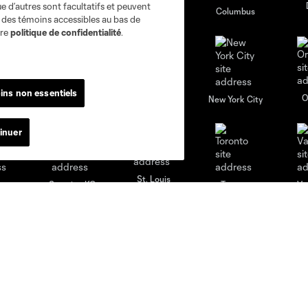
e d’autres sont facultatifs et peuvent
go
Cincinnati
Colorado
Columbus
s des témoins accessibles au bas de
tre
politique de confidentialité
.
ins non essentiels
al
Nashville
O
New England
New York City
inuer
St. Louis
le
Sporting KC
Toronto
Va
Actualités
Club
Actualité du Club
Première équipe
Calendrier
Classement
Vidéos
Équipe technique