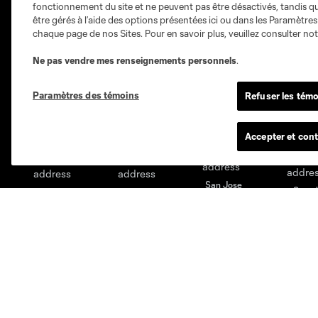
fonctionnement du site et ne peuvent pas être désactivés, tandis qu
Austin
Atlanta
Charlotte
Chica
être gérés à l’aide des options présentées ici ou dans les Paramètre
chaque page de nos Sites. Pour en savoir plus, veuillez consulter no
Ne pas vendre mes renseignements personnels
.
Paramètres des témoins
Refuser les témo
Miami
Minnesota
Montre
LA Galaxy
Accepter et cont
San Jose
Seatt
Red Bull New York
San Diego
MLS
Billets
Code de conduite des
Abonnement de saison
supporters
Billets de groupe
Règlement de la compétition
Sièges Prestige