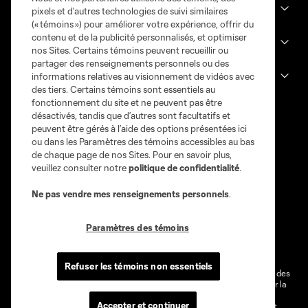
News
pixels et d’autres technologies de suivi similaires
(« témoins ») pour améliorer votre expérience, offrir du
contenu et de la publicité personnalisés, et optimiser
Club
nos Sites. Certains témoins peuvent recueillir ou
partager des renseignements personnels ou des
informations relatives au visionnement de vidéos avec
Legal
des tiers. Certains témoins sont essentiels au
fonctionnement du site et ne peuvent pas être
désactivés, tandis que d’autres sont facultatifs et
peuvent être gérés à l’aide des options présentées ici
ou dans les Paramètres des témoins accessibles au bas
de chaque page de nos Sites. Pour en savoir plus,
veuillez consulter notre
politique de confidentialité
.
Ne pas vendre mes renseignements personnels
.
Conditions d'utilisation
Politique de confidentialité
Paramètres des témoins
Ne vendez pas et ne partagez pas mes information personnelles.
Paramètres des témoins
Refuser les témoins non essentiels
@2026 MLS. Le nom et l'écusson Major League Soccer et MLS sont des
marques déposées de Major League Soccer, LLC (“MLS”) protégés par la
loi. Les noms et les logos des différentes équipes de MLS sont des
Accepter et continuer
marques déposées ou des marques de droit commun de MLS ou sont