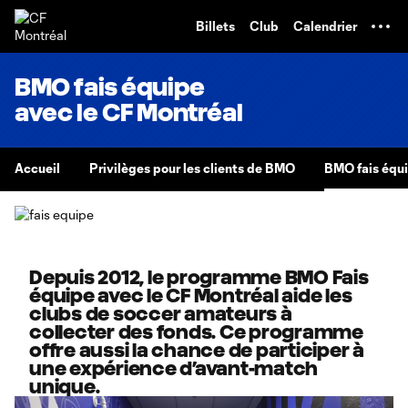
TENT
Billets
Club
Calendrier
BMO fais équipe
avec le CF Montréal
Accueil
Privilèges pour les clients de BMO
BMO fais équi
Depuis 2012, le programme BMO Fais
équipe avec le CF Montréal aide les
clubs de soccer amateurs à
collecter des fonds. Ce programme
offre aussi la chance de participer à
une expérience d’avant-match
unique.