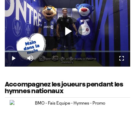
Play
Loaded
:
9.88%
Play
Mute
Fullsc
Video
Accompagnez les joueurs pendant les
hymnes nationaux