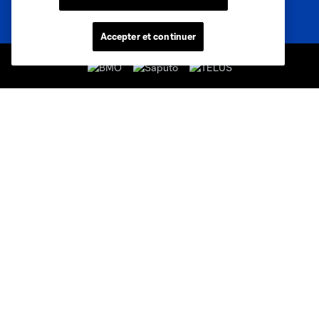
Accepter et continuer
Sites des clubs
MLS
Billets
News
Club
Legal