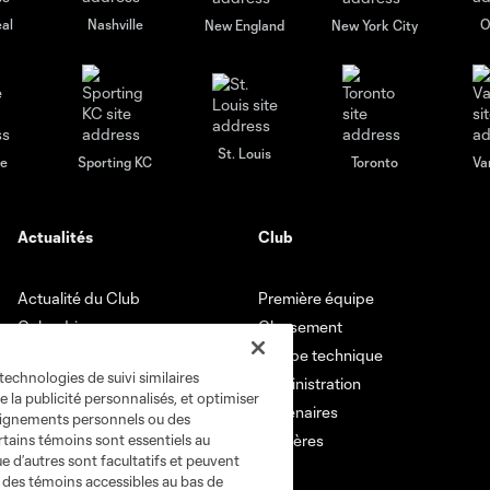
al
Nashville
O
New England
New York City
St. Louis
le
Sporting KC
Toronto
Va
Actualités
Club
Actualité du Club
Première équipe
Calendrier
Classement
Vidéos
Équipe technique
technologies de suivi similaires
Administration
e la publicité personnalisés, et optimiser
Partenaires
seignements personnels ou des
rtains témoins sont essentiels au
Carrières
e d’autres sont facultatifs et peuvent
s des témoins accessibles au bas de