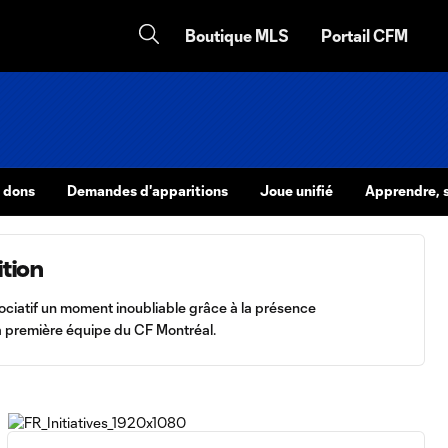
Boutique MLS
Portail CFM
 dons
Demandes d'apparitions
Joue unifié
Apprendre, s
tion
ociatif un moment inoubliable grâce à la présence
la première équipe du CF Montréal.