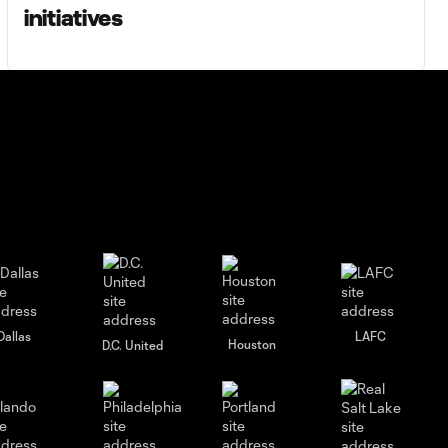
initiatives
Dallas
LAFC
Houston
D.C. United