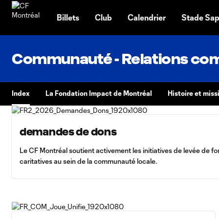
TENT
Billets
Club
Calendrier
Stade Sap
Communauté - Relations co
Index
La Fondation Impact de Montréal
Histoire et miss
demandes de dons
Le CF Montréal soutient activement les initiatives de levée de f
caritatives au sein de la communauté locale.