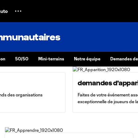
uto
mmunautaires
ion
50/50
Mini-terrains
Notre équipe
Demandes de
demandes d'appari
onds des organisations
Faites de votre événement ass
exceptionnelle de joueurs de 