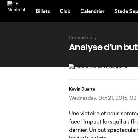
TENT
Billets
Club
Calendrier
Stade Sap
Commentary
Analyse d’un but
Kevin Duarte
Wednesday, Oct 21, 2015, 02
Une victoire et nous sommes 
face l’Impact lorsqu’il a a
dernier. Un but spectaculai