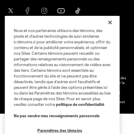
Nous et nos partenaires utilisons des témoins, des
pixels et d’autres technologies de suivi similaires
(« témoins ») pour améliorer votre expérience, offrir du
contenu et de la publicité personnalisés, et optimiser
nos Sites. Certains témoins peuvent recueillir ou
Conditions d'utilisation
Politique de confidentialité
partager des renseignements personnels ou des
Ne vendez pas et ne partagez pas mes information personnelles.
informations relatives au visionnement de vidéos avec
Paramètres des témoins
des tiers. Certains témoins sont essentiels au
fonctionnement du site et ne peuvent pas être
@2026 MLS. Le nom et l'écusson Major League Soccer et MLS sont des
désactivés, tandis que d’autres sont facultatifs et
marques déposées de Major League Soccer, LLC (“MLS”) protégés par la
peuvent être gérés à l’aide des options présentées ici
loi. Les noms et les logos des différentes équipes de MLS sont des
marques déposées ou des marques de droit commun de MLS ou sont
ou dans les Paramètres des témoins accessibles au bas
utilisées avec l’autorisation ou l'accord tacite préalable de leurs
de chaque page de nos Sites. Pour en savoir plus,
propriétaires. Toute l’utilisation de leurs noms et logos non-autorisée est
veuillez consulter notre
politique de confidentialité
.
par conséquent prohibée est interdite.
Ne pas vendre mes renseignements personnels
.
Paramètres des témoins