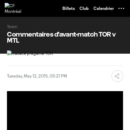
TENT
Billets
Club
Calendrier
Team
Commentaires d'avant-match TOR v
MTL
Tuesday, May 12, 2015, 05:21 PM