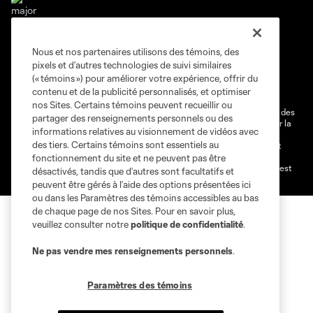
Nous et nos partenaires utilisons des témoins, des
Conditions d'utilisation
Politique de confidentialité
pixels et d’autres technologies de suivi similaires
Ne vendez pas et ne partagez pas mes information personnelles.
(« témoins ») pour améliorer votre expérience, offrir du
contenu et de la publicité personnalisés, et optimiser
Paramètres des témoins
nos Sites. Certains témoins peuvent recueillir ou
@2026 MLS. Le nom et l'écusson Major League Soccer et MLS sont des
partager des renseignements personnels ou des
marques déposées de Major League Soccer, LLC (“MLS”) protégés par la
informations relatives au visionnement de vidéos avec
loi. Les noms et les logos des différentes équipes de MLS sont des
des tiers. Certains témoins sont essentiels au
marques déposées ou des marques de droit commun de MLS ou sont
utilisées avec l’autorisation ou l'accord tacite préalable de leurs
fonctionnement du site et ne peuvent pas être
propriétaires. Toute l’utilisation de leurs noms et logos non-autorisée est
désactivés, tandis que d’autres sont facultatifs et
par conséquent prohibée est interdite.
peuvent être gérés à l’aide des options présentées ici
ou dans les Paramètres des témoins accessibles au bas
de chaque page de nos Sites. Pour en savoir plus,
veuillez consulter notre
politique de confidentialité
.
Ne pas vendre mes renseignements personnels
.
Paramètres des témoins