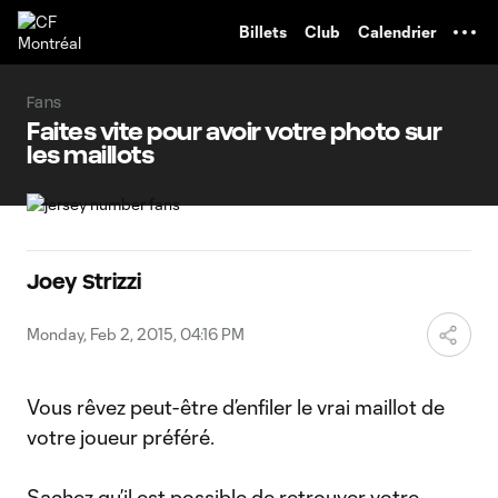
TENT
Billets
Club
Calendrier
Fans
Faites vite pour avoir votre photo sur
les maillots
Joey Strizzi
Monday, Feb 2, 2015, 04:16 PM
Vous rêvez peut-être d’enfiler le vrai maillot de
votre joueur préféré.
Sachez qu’il est possible de retrouver votre