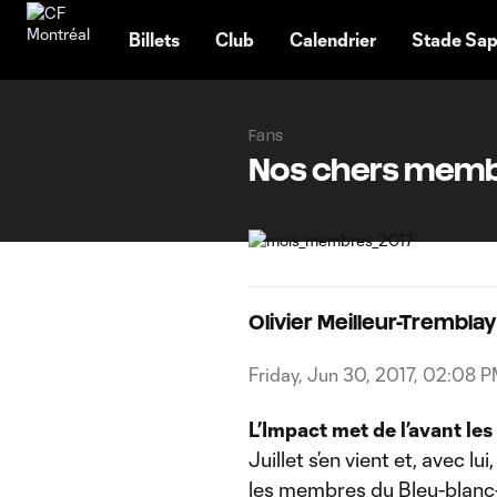
TENT
Billets
Club
Calendrier
Stade Sap
Fans
Nos chers membre
Olivier Meilleur-Tremblay
Friday, Jun 30, 2017, 02:08 
L’Impact met de l’avant les 
Juillet s’en vient et, avec 
les membres du Bleu-blanc-