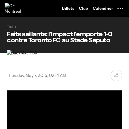
TENT
Billets
Club
Calendrier
Team
Faits saillants: l'Impact l'emporte 1-0
contre Toronto FC au Stade Saputo
Thursday, May 7, 2015, 02:14 AM