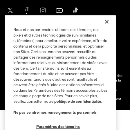
Nous et nos partenaires utilisons des témoins, des
pixels et d’autres technologies de suivi similaires
(« témoins ») pour améliorer votre expérience, offrir du
contenu et de la publicité personnalisés, et optimiser
nos Sites. Certains témoins peuvent recueillir ou
Conditions d'utilisation
Politique de confidentialité
partager des renseignements personnels ou des
Ne vendez pas et ne partagez pas mes information personnelles.
informations relatives au visionnement de vidéos avec
Paramètres des témoins
des tiers. Certains témoins sont essentiels au
fonctionnement du site et ne peuvent pas être
@2026 MLS. Le nom et l'écusson Major League Soccer et MLS sont des
désactivés, tandis que d’autres sont facultatifs et
marques déposées de Major League Soccer, LLC (“MLS”) protégés par la
peuvent être gérés à l’aide des options présentées ici
loi. Les noms et les logos des différentes équipes de MLS sont des
marques déposées ou des marques de droit commun de MLS ou sont
ou dans les Paramètres des témoins accessibles au bas
utilisées avec l’autorisation ou l'accord tacite préalable de leurs
de chaque page de nos Sites. Pour en savoir plus,
propriétaires. Toute l’utilisation de leurs noms et logos non-autorisée est
veuillez consulter notre
politique de confidentialité
.
par conséquent prohibée est interdite.
Ne pas vendre mes renseignements personnels
.
Paramètres des témoins