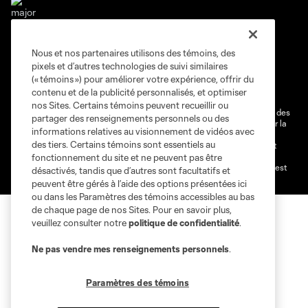
Nous et nos partenaires utilisons des témoins, des
Conditions d'utilisation
Politique de confidentialité
pixels et d’autres technologies de suivi similaires
Ne vendez pas et ne partagez pas mes information personnelles.
(« témoins ») pour améliorer votre expérience, offrir du
contenu et de la publicité personnalisés, et optimiser
Paramètres des témoins
nos Sites. Certains témoins peuvent recueillir ou
@2026 MLS. Le nom et l'écusson Major League Soccer et MLS sont des
partager des renseignements personnels ou des
marques déposées de Major League Soccer, LLC (“MLS”) protégés par la
informations relatives au visionnement de vidéos avec
loi. Les noms et les logos des différentes équipes de MLS sont des
des tiers. Certains témoins sont essentiels au
marques déposées ou des marques de droit commun de MLS ou sont
utilisées avec l’autorisation ou l'accord tacite préalable de leurs
fonctionnement du site et ne peuvent pas être
propriétaires. Toute l’utilisation de leurs noms et logos non-autorisée est
désactivés, tandis que d’autres sont facultatifs et
par conséquent prohibée est interdite.
peuvent être gérés à l’aide des options présentées ici
ou dans les Paramètres des témoins accessibles au bas
de chaque page de nos Sites. Pour en savoir plus,
veuillez consulter notre
politique de confidentialité
.
Ne pas vendre mes renseignements personnels
.
Paramètres des témoins