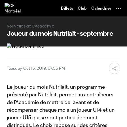
TENT
Billets
Club
Calendrier
Nouvelles de L'Académie
Joueur du mois Nutrilait - septembre
Tuesday, Oct 15, 2019, 07:55 PM
Le joueur du mois Nutrilait, un programme
présenté par Nutrilait, permet aux entraîneurs
de l’Académie de mettre de l’avant et de
récompenser chaque mois un joueur U14 et un
joueur U15 qui se sont particulièrement
distingués. Le choix repose sur des critères