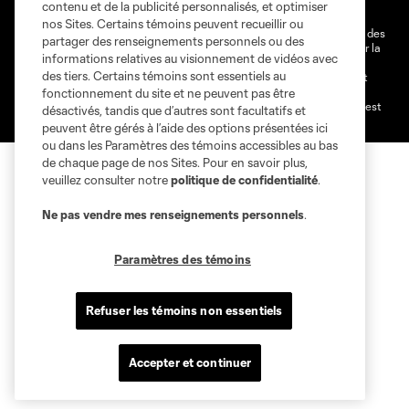
contenu et de la publicité personnalisés, et optimiser
Paramètres des témoins
nos Sites. Certains témoins peuvent recueillir ou
@2026 MLS. Le nom et l'écusson Major League Soccer et MLS sont des
partager des renseignements personnels ou des
marques déposées de Major League Soccer, LLC (“MLS”) protégés par la
informations relatives au visionnement de vidéos avec
loi. Les noms et les logos des différentes équipes de MLS sont des
des tiers. Certains témoins sont essentiels au
marques déposées ou des marques de droit commun de MLS ou sont
utilisées avec l’autorisation ou l'accord tacite préalable de leurs
fonctionnement du site et ne peuvent pas être
propriétaires. Toute l’utilisation de leurs noms et logos non-autorisée est
désactivés, tandis que d’autres sont facultatifs et
par conséquent prohibée est interdite.
peuvent être gérés à l’aide des options présentées ici
ou dans les Paramètres des témoins accessibles au bas
de chaque page de nos Sites. Pour en savoir plus,
veuillez consulter notre
politique de confidentialité
.
Ne pas vendre mes renseignements personnels
.
Paramètres des témoins
Refuser les témoins non essentiels
Accepter et continuer