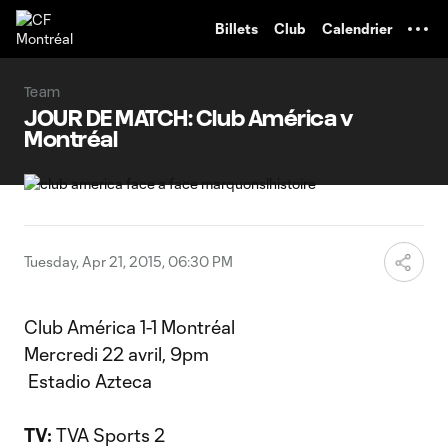
TENT
Billets
Club
Calendrier
Team
JOUR DE MATCH: Club América v
Montréal
Tuesday, Apr 21, 2015, 06:30 PM
Club América 1-1 Montréal
Mercredi 22 avril, 9pm
Estadio Azteca
TV:
TVA Sports 2