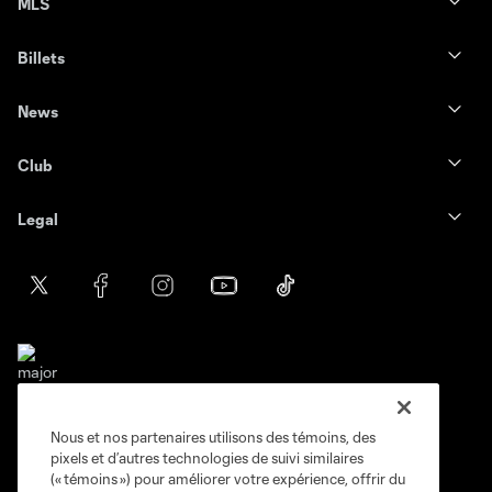
MLS
Billets
News
Club
Legal
Nous et nos partenaires utilisons des témoins, des
Conditions d'utilisation
Politique de confidentialité
pixels et d’autres technologies de suivi similaires
Ne vendez pas et ne partagez pas mes information personnelles.
(« témoins ») pour améliorer votre expérience, offrir du