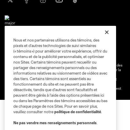
Nous et nos partenaires utilisons des témoins, des
Conditions d'utilisation
Politique de confidentialité
pixels et d’autres technologies de suivi similaires
Ne vendez pas et ne partagez pas mes information personnelles.
(« témoins ») pour améliorer votre expérience, offrir du
contenu et de la publicité personnalisés, et optimiser
Paramètres des témoins
nos Sites. Certains témoins peuvent recueillir ou
@2026 MLS. Le nom et l'écusson Major League Soccer et MLS sont des
partager des renseignements personnels ou des
marques déposées de Major League Soccer, LLC (“MLS”) protégés par la
informations relatives au visionnement de vidéos avec
loi. Les noms et les logos des différentes équipes de MLS sont des
des tiers. Certains témoins sont essentiels au
marques déposées ou des marques de droit commun de MLS ou sont
utilisées avec l’autorisation ou l'accord tacite préalable de leurs
fonctionnement du site et ne peuvent pas être
propriétaires. Toute l’utilisation de leurs noms et logos non-autorisée est
désactivés, tandis que d’autres sont facultatifs et
par conséquent prohibée est interdite.
peuvent être gérés à l’aide des options présentées ici
ou dans les Paramètres des témoins accessibles au bas
de chaque page de nos Sites. Pour en savoir plus,
veuillez consulter notre
politique de confidentialité
.
Ne pas vendre mes renseignements personnels
.