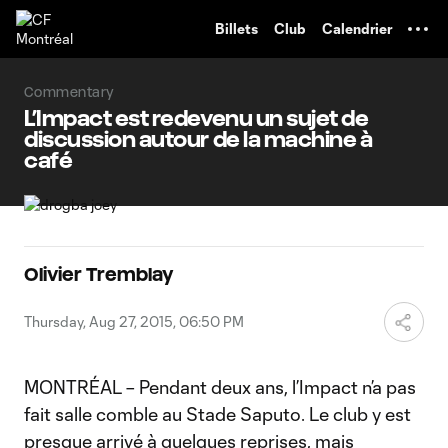
TENT
Billets
Club
Calendrier
Commentary
L’Impact est redevenu un sujet de
discussion autour de la machine à
café
Olivier Tremblay
Thursday, Aug 27, 2015, 06:50 PM
MONTRÉAL – Pendant deux ans, l’Impact n’a pas
fait salle comble au Stade Saputo. Le club y est
presque arrivé à quelques reprises, mais