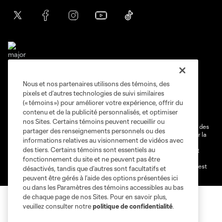
Nous et nos partenaires utilisons des témoins, des
Conditions d'utilisation
Politique de confidentialité
pixels et d’autres technologies de suivi similaires
Ne vendez pas et ne partagez pas mes information personnelles.
(« témoins ») pour améliorer votre expérience, offrir du
contenu et de la publicité personnalisés, et optimiser
Paramètres des témoins
nos Sites. Certains témoins peuvent recueillir ou
@2026 MLS. Le nom et l'écusson Major League Soccer et MLS sont des
partager des renseignements personnels ou des
marques déposées de Major League Soccer, LLC (“MLS”) protégés par la
informations relatives au visionnement de vidéos avec
loi. Les noms et les logos des différentes équipes de MLS sont des
des tiers. Certains témoins sont essentiels au
marques déposées ou des marques de droit commun de MLS ou sont
utilisées avec l’autorisation ou l'accord tacite préalable de leurs
fonctionnement du site et ne peuvent pas être
propriétaires. Toute l’utilisation de leurs noms et logos non-autorisée est
désactivés, tandis que d’autres sont facultatifs et
par conséquent prohibée est interdite.
peuvent être gérés à l’aide des options présentées ici
ou dans les Paramètres des témoins accessibles au bas
de chaque page de nos Sites. Pour en savoir plus,
veuillez consulter notre
politique de confidentialité
.