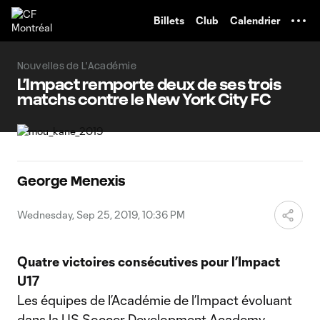
TENT
Billets
Club
Calendrier
Nouvelles de L'Académie
L’Impact remporte deux de ses trois
matchs contre le New York City FC
George Menexis
Wednesday, Sep 25, 2019, 10:36 PM
Quatre victoires consécutives pour l’Impact
U17
Les équipes de l’Académie de l’Impact évoluant
dans la US Soccer Development Academy