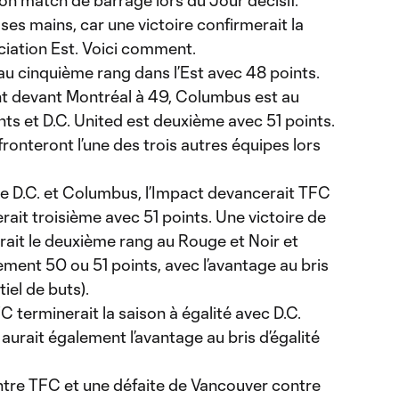
son match de barrage lors du Jour décisif.
ses mains, car une victoire confirmerait la
ciation Est. Voici comment.
au cinquième rang dans l’Est avec 48 points.
nt devant Montréal à 49, Columbus est au
ts et D.C. United est deuxième avec 51 points.
onteront l’une des trois autres équipes lors
re D.C. et Columbus, l’Impact devancerait TFC
rait troisième avec 51 points. Une victoire de
rait le deuxième rang au Rouge et Noir et
ment 50 ou 51 points, avec l’avantage au bris
tiel de buts).
 terminerait la saison à égalité avec D.C.
aurait également l’avantage au bris d’égalité
contre TFC et une défaite de Vancouver contre