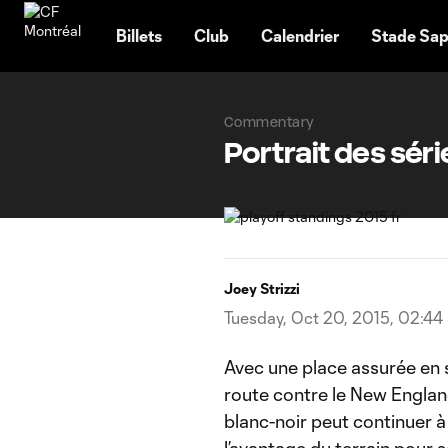
TENT
Billets
Club
Calendrier
Stade Sap
Commentary
Portrait des séri
Joey Strizzi
Tuesday, Oct 20, 2015, 02:44
Avec une place assurée en sé
route contre le New England
blanc-noir peut continuer à