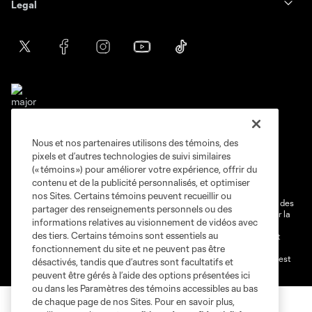
Legal
Nous et nos partenaires utilisons des témoins, des
Conditions d'utilisation
Politique de confidentialité
pixels et d’autres technologies de suivi similaires
Ne vendez pas et ne partagez pas mes information personnelles.
(« témoins ») pour améliorer votre expérience, offrir du
contenu et de la publicité personnalisés, et optimiser
Paramètres des témoins
nos Sites. Certains témoins peuvent recueillir ou
@2026 MLS. Le nom et l'écusson Major League Soccer et MLS sont des
partager des renseignements personnels ou des
marques déposées de Major League Soccer, LLC (“MLS”) protégés par la
informations relatives au visionnement de vidéos avec
loi. Les noms et les logos des différentes équipes de MLS sont des
des tiers. Certains témoins sont essentiels au
marques déposées ou des marques de droit commun de MLS ou sont
utilisées avec l’autorisation ou l'accord tacite préalable de leurs
fonctionnement du site et ne peuvent pas être
propriétaires. Toute l’utilisation de leurs noms et logos non-autorisée est
désactivés, tandis que d’autres sont facultatifs et
par conséquent prohibée est interdite.
peuvent être gérés à l’aide des options présentées ici
ou dans les Paramètres des témoins accessibles au bas
de chaque page de nos Sites. Pour en savoir plus,