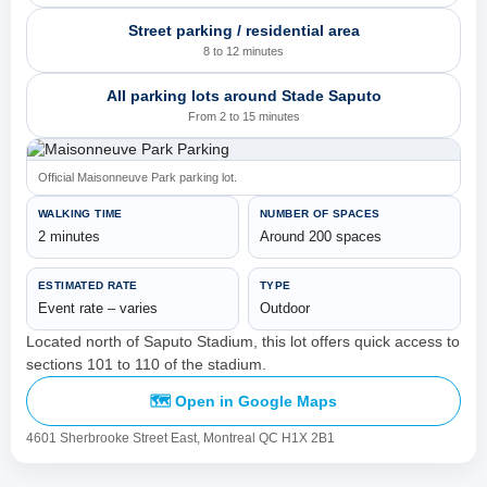
Street parking / residential area
8 to 12 minutes
All parking lots around Stade Saputo
From 2 to 15 minutes
Official Maisonneuve Park parking lot.
WALKING TIME
NUMBER OF SPACES
2 minutes
Around 200 spaces
ESTIMATED RATE
TYPE
Event rate – varies
Outdoor
Located north of Saputo Stadium, this lot offers quick access to
sections 101 to 110 of the stadium.
🗺️ Open in Google Maps
4601 Sherbrooke Street East, Montreal QC H1X 2B1