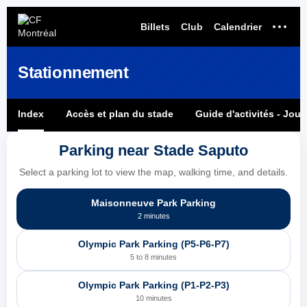
N
TENT
Billets
Club
Calendrier
Stationnement
Index
Accès et plan du stade
Guide d'activités - Jou
Parking near Stade Saputo
Select a parking lot to view the map, walking time, and details.
Maisonneuve Park Parking
2 minutes
Olympic Park Parking (P5-P6-P7)
5 to 8 minutes
Olympic Park Parking (P1-P2-P3)
10 minutes