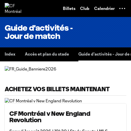
TENT
Billets
Club
Calendrier
Guide d'activités -
Jour de match
Index
Accès et plan du stade
Guide d'activités - Jour de
ACHETEZ VOS BILLETS MAINTENANT
CF Montréal v New England
Revolution