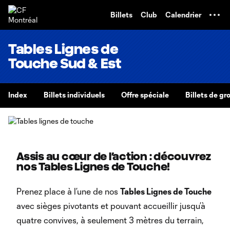
TENT
Billets
Club
Calendrier
Tables Lignes de
Touche Sud & Est
Index
Billets individuels
Offre spéciale
Billets de gr
Assis au cœur de l’action : découvrez
nos Tables Lignes de Touche!
Prenez place à l’une de nos
Tables Lignes de Touche
avec sièges pivotants et pouvant accueillir jusqu’à
quatre convives, à seulement 3 mètres du terrain,