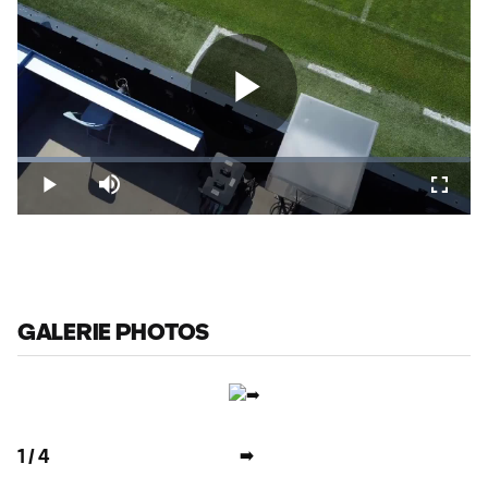
Play
Loaded
:
16.02%
Play
Mute
Fullsc
Video
GALERIE PHOTOS
1
/
4
➡️