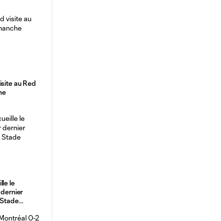
isite au Red
he
le le
 dernier
 Stade