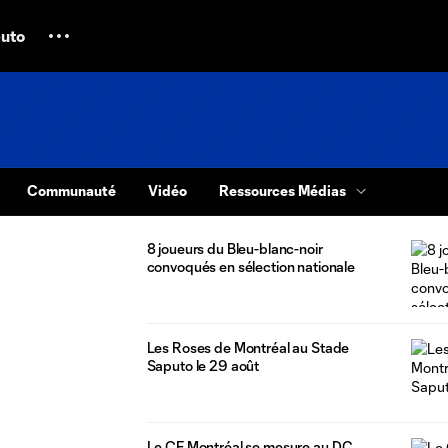
uto
Communauté
Vidéo
Ressources Médias
8 joueurs du Bleu-blanc-noir
convoqués en sélection nationale
Les Roses de Montréal au Stade
Saputo le 29 août
Le CF Montréal se mesure au D.C.