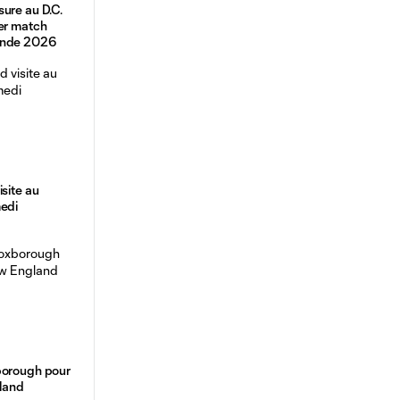
ure au D.C.
er match
onde 2026
site au
medi
borough pour
gland