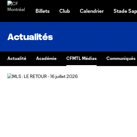
TENT
Billets
Club
Calendrier
Stade Sap
Actualités
Actualité
Académie
CFMTL Médias
Communiqués