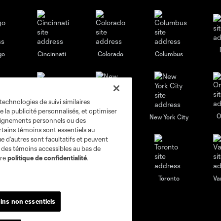
go
Cincinnati
Colorado
Columbus
technologies de suivi similaires
e la publicité personnalisés, et optimiser
al
Nashville
O
New England
New York City
seignements personnels ou des
rtains témoins sont essentiels au
e d’autres sont facultatifs et peuvent
s des témoins accessibles au bas de
tre
politique de confidentialité
.
St. Louis
le
Sporting KC
Toronto
Va
ins non essentiels
Actualités
Club