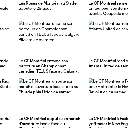
Les Roses de Montréal au Stade
Le CF Montréal se mes
onale
Saputo le 29 août
United pour son derni
avant la Coupe du m
lando
Le CF Montréal entame son
Le CF Montréal rend vi
medi
parcours en Championnat
Atlanta United ce sa
canadien TELUS face au Calgary
Blizzard ce mercredi
ed Bull
Le CF Montréal dispute son match
Le CF Montréal à Fox
e
d'ouverture locale face au
y affronter le New En