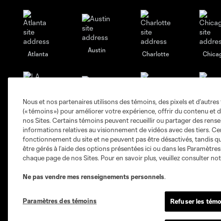
Austin
Atlanta
Charlotte
Chica
Nous et nos partenaires utilisons des témoins, des pixels et d’autres 
(« témoins ») pour améliorer votre expérience, offrir du contenu et d
Miami
Minnesota
Montre
LA Galaxy
nos Sites. Certains témoins peuvent recueillir ou partager des ren
informations relatives au visionnement de vidéos avec des tiers. Ce
fonctionnement du site et ne peuvent pas être désactivés, tandis qu
être gérés à l’aide des options présentées ici ou dans les Paramètre
chaque page de nos Sites. Pour en savoir plus, veuillez consulter no
San Jose
Ne pas vendre mes renseignements personnels
.
Seatt
Red Bull New York
San Diego
Paramètres des témoins
Refuser les témo
MLS
Billets