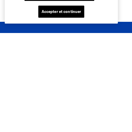
Accepter et continuer
Sites des clubs
MLS
Billets
News