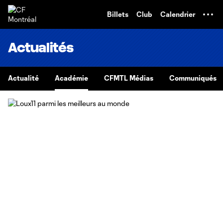
TENT
Billets
Club
Calendrier
Actualités
Actualité
Académie
CFMTL Médias
Communiqués