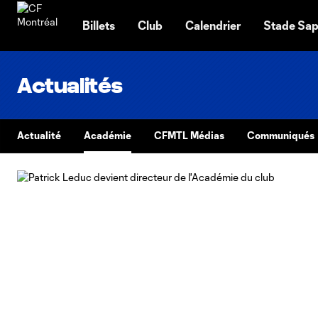
TENT
Billets
Club
Calendrier
Stade Sap
Actualités
Actualité
Académie
CFMTL Médias
Communiqués