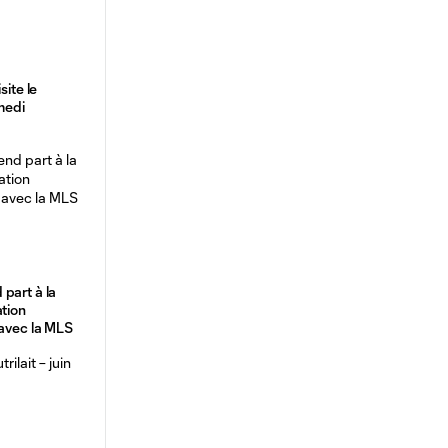
site le
medi
part à la
ation
 avec la MLS