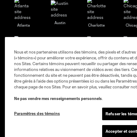
Austin
Atlanta
Charlotte
Chica
Nous et nos partenaires utilisons des témoins, des pixels et d’autres 
(« témoins ») pour améliorer votre expérience, offrir du contenu et d
Miami
nos Sites. Certains témoins peuvent recueillir ou partager des ren
Minnesota
Montre
LA Galaxy
informations relatives au visionnement de vidéos avec des tiers. Ce
fonctionnement du site et ne peuvent pas être désactivés, tandis qu
être gérés à l’aide des options présentées ici ou dans les Paramètre
chaque page de nos Sites. Pour en savoir plus, veuillez consulter no
Ne pas vendre mes renseignements personnels
.
San Jose
Seatt
Red Bull New York
San Diego
Paramètres des témoins
Refuser les témo
MLS
Billets
Accepter et cont