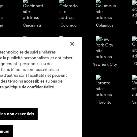
go
Cincinnati
Colorado
Columbus
technologies de suivi similaires
e la publicité personnalisés, et optimiser
seignements personnels ou des
al
Nashville
O
New England
New York City
rtains témoins sont essentiels au
e d’autres sont facultatifs et peuvent
s des témoins accessibles au bas de
tre
politique de confidentialité
.
St. Louis
le
Sporting KC
Toronto
Va
ins non essentiels
Actualités
Club
inuer