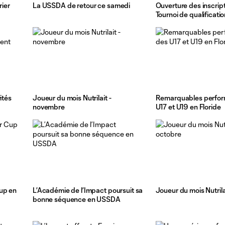
rier
La USSDA de retour ce samedi
Ouverture des inscrip
Tournoi de qualificat
ités
Joueur du mois Nutrilait -
Remarquables perfo
novembre
U17 et U19 en Floride
up en
L’Académie de l’Impact poursuit sa
Joueur du mois Nutrila
bonne séquence en USSDA