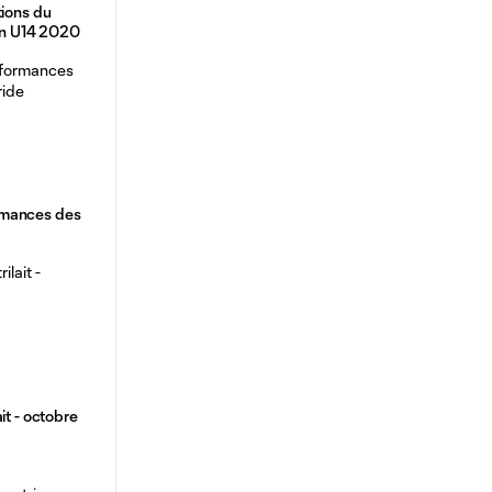
tions du
ion U14 2020
rmances des
it - octobre