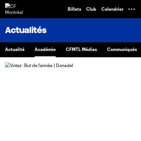
TENT
Billets
Club
Calendrier
Actualités
Actualité
Académie
CFMTL Médias
Communiqués