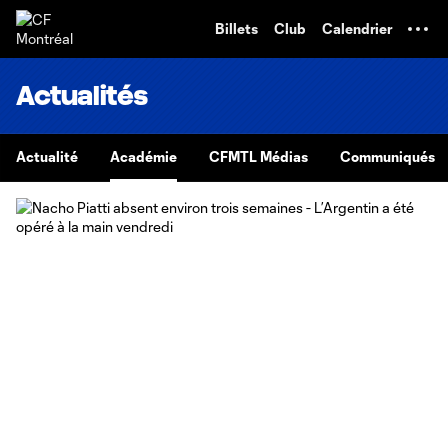
TENT
Billets
Club
Calendrier
Actualités
Actualité
Académie
CFMTL Médias
Communiqués