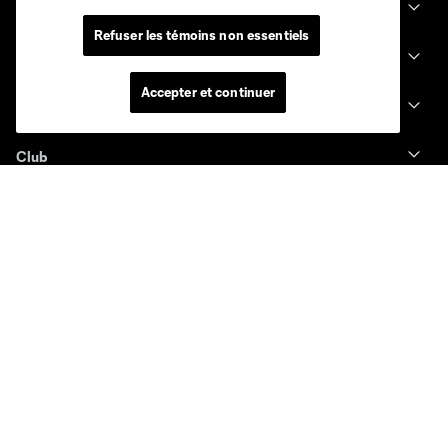
MLS
Refuser les témoins non essentiels
Billets
Accepter et continuer
News
Club
Legal
Conditions d'utilisation
Politique de confidentialité
Ne vendez pas et ne partagez pas mes information personnelles.